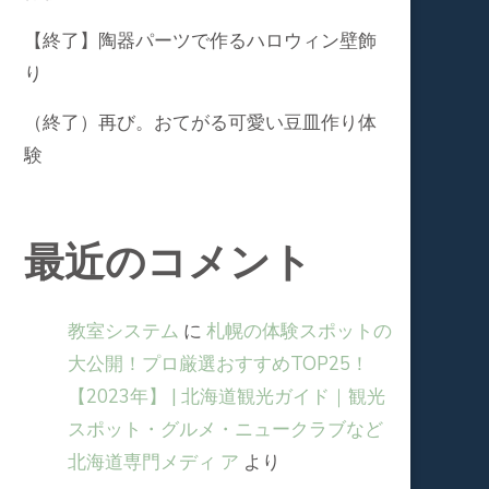
【終了】陶器パーツで作るハロウィン壁飾
り
（終了）再び。おてがる可愛い豆皿作り体
験
最近のコメント
教室システム
に
札幌の体験スポットの
大公開！プロ厳選おすすめTOP25！
【2023年】 | 北海道観光ガイド｜観光
スポット・グルメ・ニュークラブなど
北海道専⾨メディ ア
より