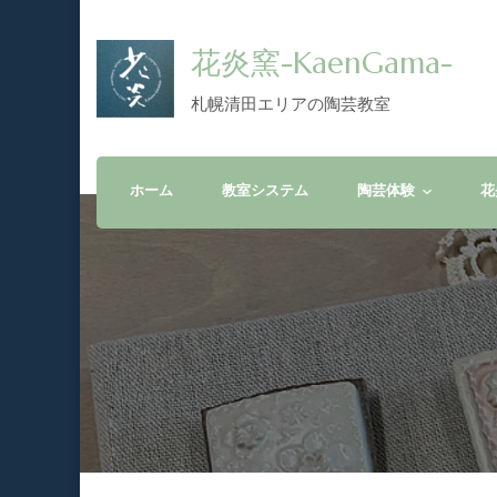
花炎窯-KaenGama-
札幌清田エリアの陶芸教室
ホーム
教室システム
陶芸体験
花