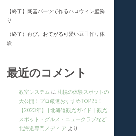
【終了】陶器パーツで作るハロウィン壁飾
り
（終了）再び。おてがる可愛い豆皿作り体
験
最近のコメント
教室システム
に
札幌の体験スポットの
大公開！プロ厳選おすすめTOP25！
【2023年】 | 北海道観光ガイド｜観光
スポット・グルメ・ニュークラブなど
北海道専⾨メディ ア
より