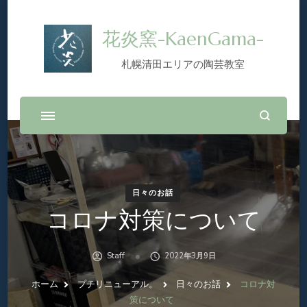
花炎窯-KaenGama-
札幌清田エリアの陶芸教室
日々のお話
コロナ対策について
Staff
2022年3月9日
ホーム
プチリニューアル。
日々のお話
コロナ対
策について