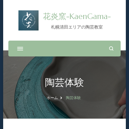
花炎窯-KaenGama-
札幌清田エリアの陶芸教室
陶芸体験
ホーム
陶芸体験