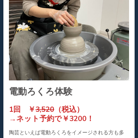
電動ろくろ体験
1回 ￥
3,520
（税込）
→ネット予約で￥3200！
陶芸といえば電動ろくろをイメージされる方も多